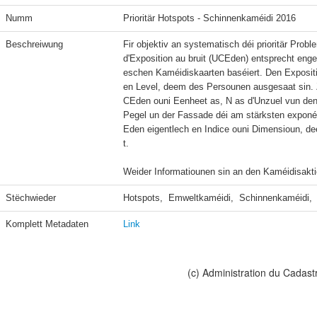
Numm
Prioritär Hotspots - Schinnenkaméidi 2016
Beschreiwung
Fir objektiv an systematisch déi prioritär Probl
d'Exposition au bruit (UCEden) entsprecht e
eschen Kaméidiskaarten baséiert. Den Expositi
en Level, deem des Persounen ausgesaat sin. 
CEden ouni Eenheet as, N as d'Unzuel vun den
Pegel un der Fassade déi am stärksten exponéi
Eden eigentlech en Indice ouni Dimensioun, d
t.

Weider Informatiounen sin an den Kaméidisakt
Stëchwieder
Hotspots,  Emweltkaméidi,  Schinnenkaméidi,  
Komplett Metadaten
Link
(c) Administration du Cadast