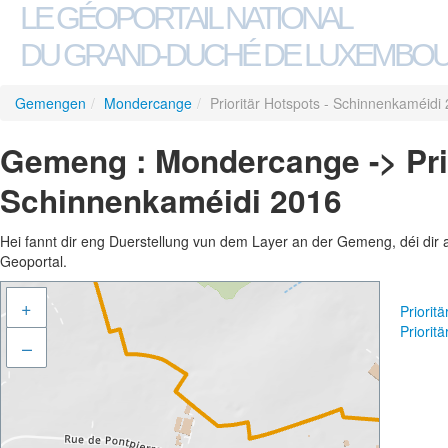
LE GÉOPORTAIL NATIONAL
DU GRAND-DUCHÉ DE LUXEMBO
Gemengen
/
Mondercange
/
Prioritär Hotspots - Schinnenkaméidi
Gemeng : Mondercange -> Prio
Schinnenkaméidi 2016
Hei fannt dir eng Duerstellung vun dem Layer an der Gemeng, déi dir 
Geoportal.
+
Priorit
Priorit
–