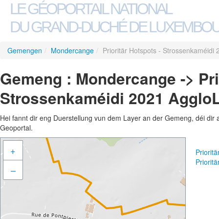
LE GÉOPORTAIL NATIONAL
DU GRAND-DUCHÉ DE LUXEMBO
Gemengen
/
Mondercange
/
Prioritär Hotspots - Strossenkaméidi
Gemeng : Mondercange -> Prio
Strossenkaméidi 2021 Agglo
Hei fannt dir eng Duerstellung vun dem Layer an der Gemeng, déi dir 
Geoportal.
+
Priorit
Priorit
–