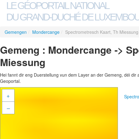
LE GÉOPORTAIL NATIONAL
DU GRAND-DUCHÉ DE LUXEMBO
Gemengen
/
Mondercange
/
Spectrometresch Kaart, Th Miessung
Gemeng : Mondercange -> Spe
Miessung
Hei fannt dir eng Duerstellung vun dem Layer an der Gemeng, déi dir 
Geoportal.
+
Spectr
–