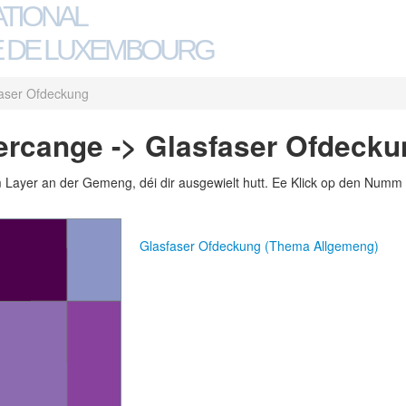
ATIONAL
 DE LUXEMBOURG
aser Ofdeckung
rcange -> Glasfaser Ofdecku
m Layer an der Gemeng, déi dir ausgewielt hutt. Ee Klick op den Numm 
Glasfaser Ofdeckung (Thema Allgemeng)