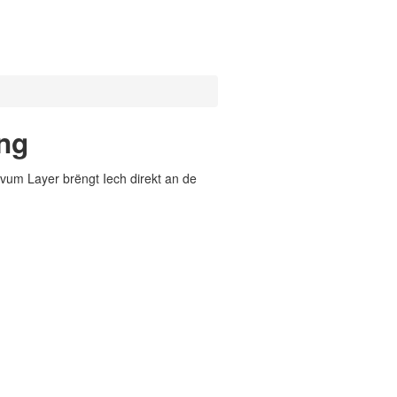
ng
vum Layer brëngt Iech direkt an de