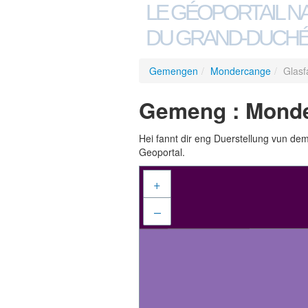
LE GÉOPORTAIL N
DU GRAND-DUCHÉ
Gemengen
/
Mondercange
/
Glasf
Gemeng : Monde
Hei fannt dir eng Duerstellung vun de
Geoportal.
+
–