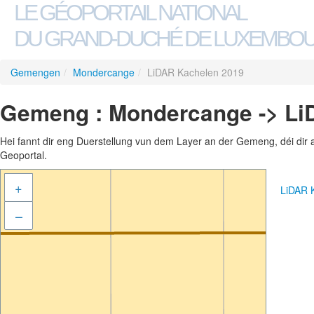
LE GÉOPORTAIL NATIONAL
DU GRAND-DUCHÉ DE LUXEMBO
Gemengen
/
Mondercange
/
LiDAR Kachelen 2019
Gemeng : Mondercange -> Li
Hei fannt dir eng Duerstellung vun dem Layer an der Gemeng, déi dir 
Geoportal.
+
LiDAR 
–