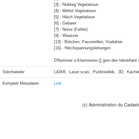
[3] - Niddreg Vegetatioun

[4] - Mëttel Vegetatioun

[5] - Héich Vegetatioun

[6] - Gebaier

[7] - Noise (Fehler) 

[9] - Waasser

[13] - Brécken, Passerellen, Viadukter

[15] - Héichspannungsleitungen

D'Nummer a Klammeren [] ginn den Identifiant 
Stëchwieder
LiDAR,  Laser scan,  Punktwollek,  3D,  Kache
Komplett Metadaten
Link
(c) Administration du Cadast