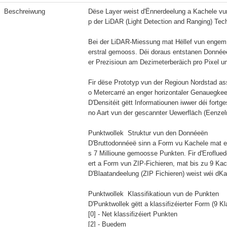
Beschreiwung
Dëse Layer weist d'Ënnerdeelung a Kachele v
p der LiDAR (Light Detection and Ranging) Techn
Bei der LiDAR-Miessung mat Hëllef vun engem 
erstral gemooss. Déi doraus entstanen Donnéeë
er Prezisioun am Dezimeterberäich pro Pixel 
Fir dëse Prototyp vun der Regioun Nordstad as
o Metercarré an enger horizontaler Genauegkee
D'Densitéit gëtt Informatiounen iwwer déi fort
no Aart vun der gescannter Uewerfläch (Eenzelre
Punktwollek  Struktur vun den Donnéeën

D'Bruttodonnéeë sinn a Form vu Kachele mat 
s 7 Millioune gemoosse Punkten. Fir d'Eroflue
ert a Form vun ZIP-Fichieren, mat bis zu 9 Ka
D'Blaatandeelung (ZIP Fichieren) weist wéi dKac
Punktwollek  Klassifikatioun vun de Punkten

D'Punktwollek gëtt a klassifizéierter Form (9 Kl
[0] - Net klassifizéiert Punkten

[2] - Buedem
