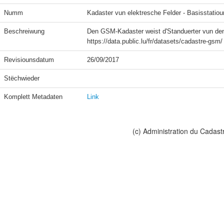
Numm
Kadaster vun elektresche Felder - Basisstatio
Beschreiwung
Den GSM-Kadaster weist d'Standuerter vun den 
https://data.public.lu/fr/datasets/cadastre-gsm/
Revisiounsdatum
26/09/2017
Stëchwieder
Komplett Metadaten
Link
(c) Administration du Cadast