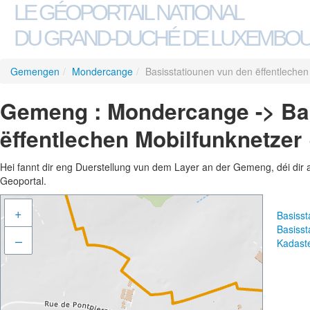
LE GÉOPORTAIL NATIONAL
DU GRAND-DUCHÉ DE LUXEMBO
Gemengen
/
Mondercange
/
Basisstatiounen vun den ëffentlechen
Gemeng : Mondercange -> Ba
ëffentlechen Mobilfunknetzer 
Hei fannt dir eng Duerstellung vun dem Layer an der Gemeng, déi dir 
Geoportal.
+
Basisst
Basisst
–
Kadast