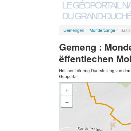
LE GÉOPORTAIL N
DU GRAND-DUCHÉ
Gemengen
/
Mondercange
/
Basis
Gemeng : Monde
ëffentlechen Mob
Hei fannt dir eng Duerstellung vun de
Geoportal.
+
–