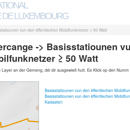
ATIONAL
 DE LUXEMBOURG
statiounen vun den ëffentlechen Mobilfunknetzer ≥ 50 Watt
rcange -> Basisstatiounen v
ilfunknetzer ≥ 50 Watt
m Layer an der Gemeng, déi dir ausgewielt hutt. Ee Klick op den Numm 
Basisstatiounen vun den ëffentlechen Mobilfu
Basisstatiounen vun den ëffentlechen Mobilf
Kadaster)