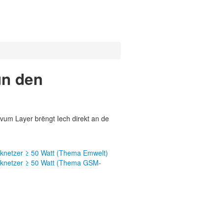
un den
vum Layer brëngt Iech direkt an de
nknetzer ≥ 50 Watt (Thema Emwelt)
unknetzer ≥ 50 Watt (Thema GSM-