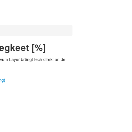
egkeet [%]
vum Layer brëngt Iech direkt an de
ng)