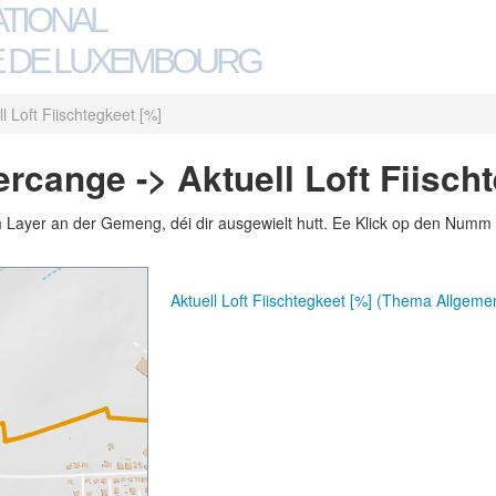
ATIONAL
 DE LUXEMBOURG
ll Loft Fiischtegkeet [%]
cange -> Aktuell Loft Fiischt
m Layer an der Gemeng, déi dir ausgewielt hutt. Ee Klick op den Numm 
Aktuell Loft Fiischtegkeet [%] (Thema Allgeme