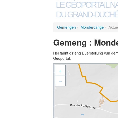
LE GÉOPORTAIL N
DU GRAND-DUCHÉ
Gemengen
/
Mondercange
/
Aktue
Gemeng : Monder
Hei fannt dir eng Duerstellung vun de
Geoportal.
+
–