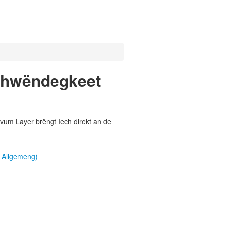
chwëndegkeet
vum Layer brëngt Iech direkt an de
 Allgemeng)