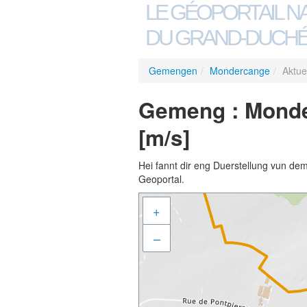
LE GÉOPORTAIL N
DU GRAND-DUCHÉ
Gemengen
/
Mondercange
/
Aktue
Gemeng : Monde
[m/s]
Hei fannt dir eng Duerstellung vun de
Geoportal.
+
–