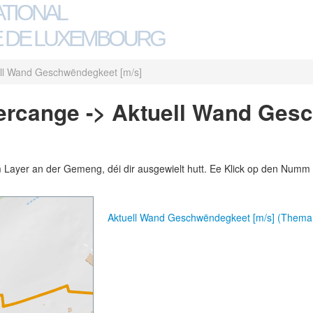
ATIONAL
 DE LUXEMBOURG
ll Wand Geschwëndegkeet [m/s]
rcange -> Aktuell Wand Ges
m Layer an der Gemeng, déi dir ausgewielt hutt. Ee Klick op den Numm 
Aktuell Wand Geschwëndegkeet [m/s] (Thema