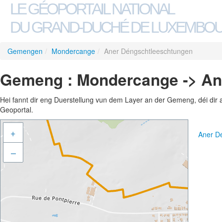
LE GÉOPORTAIL NATIONAL
DU GRAND-DUCHÉ DE LUXEMBO
Gemengen
/
Mondercange
/
Aner Déngschtleeschtungen
Gemeng : Mondercange -> An
Hei fannt dir eng Duerstellung vun dem Layer an der Gemeng, déi dir 
Geoportal.
+
Aner D
–