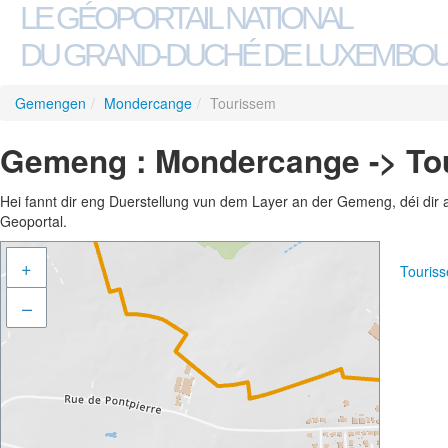
LE GÉOPORTAIL NATIONAL
DU GRAND-DUCHÉ DE LUXEMBO
Gemengen
/
Mondercange
/
Tourissem
Gemeng : Mondercange -> To
Hei fannt dir eng Duerstellung vun dem Layer an der Gemeng, déi dir 
Geoportal.
+
Touris
–