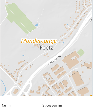
Numm
Stroossennimm