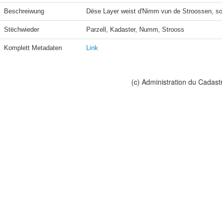
Beschreiwung
Dëse Layer weist d'Nimm vun de Stroossen, sou w
Stëchwieder
Parzell, Kadaster, Numm, Strooss
Komplett Metadaten
Link
(c) Administration du Cadast