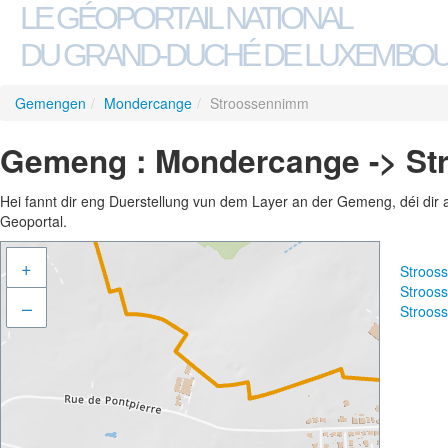
LE GÉOPORTAIL NATIONAL
DU GRAND-DUCHÉ DE LUXEMBO
Gemengen
/
Mondercange
/
Stroossennimm
Gemeng : Mondercange -> S
Hei fannt dir eng Duerstellung vun dem Layer an der Gemeng, déi dir 
Geoportal.
+
Stroos
Stroos
–
Stroos