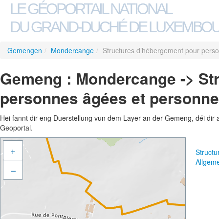
LE GÉOPORTAIL NATIONAL
DU GRAND-DUCHÉ DE LUXEMBO
Gemengen
/
Mondercange
/
Structures d’hébergement pour pers
Gemeng : Mondercange -> Str
personnes âgées et personn
Hei fannt dir eng Duerstellung vun dem Layer an der Gemeng, déi dir 
Geoportal.
+
Struct
Allgem
–