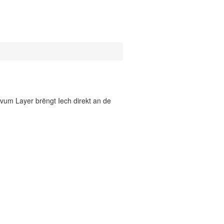
vum Layer brëngt Iech direkt an de