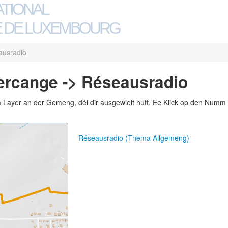
ATIONAL
 DE LUXEMBOURG
ausradio
rcange -> Réseausradio
m Layer an der Gemeng, déi dir ausgewielt hutt. Ee Klick op den Numm 
Réseausradio (Thema Allgemeng)