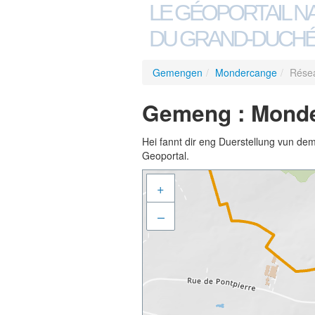
LE GÉOPORTAIL N
DU GRAND-DUCHÉ
Gemengen
/
Mondercange
/
Rése
Gemeng : Monde
Hei fannt dir eng Duerstellung vun de
Geoportal.
+
–