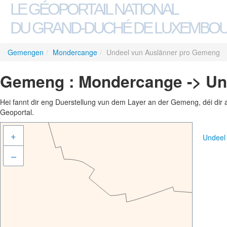
LE GÉOPORTAIL NATIONAL
DU GRAND-DUCHÉ DE LUXEMBO
Gemengen
/
Mondercange
/
Undeel vun Auslänner pro Gemeng
Gemeng : Mondercange -> Un
Hei fannt dir eng Duerstellung vun dem Layer an der Gemeng, déi dir 
Geoportal.
+
Undeel
–