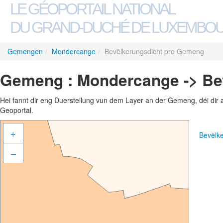
LE GÉOPORTAIL NATIONAL
DU GRAND-DUCHÉ DE LUXEMBO
Gemengen
/
Mondercange
/
Bevëlkerungsdicht pro Gemeng
Gemeng : Mondercange -> Be
Hei fannt dir eng Duerstellung vun dem Layer an der Gemeng, déi dir 
Geoportal.
+
Bevëlk
–