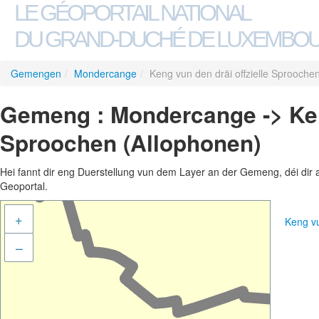
LE GÉOPORTAIL NATIONAL
DU GRAND-DUCHÉ DE LUXEMBO
Gemengen
/
Mondercange
/
Keng vun den dräi offzielle Sprooche
Gemeng : Mondercange -> Keng
Sproochen (Allophonen)
Hei fannt dir eng Duerstellung vun dem Layer an der Gemeng, déi dir 
Geoportal.
+
Keng vu
–