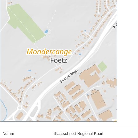
Numm
Blaatschnëtt Regional Kaart