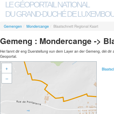
LE GÉOPORTAIL NATIONAL
DU GRAND-DUCHÉ DE LUXEMBO
Gemengen
/
Mondercange
/
Blaatschnett Regional Kaart
Gemeng : Mondercange -> Bla
Hei fannt dir eng Duerstellung vun dem Layer an der Gemeng, déi dir 
Geoportal.
+
Blaatsc
–