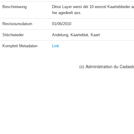
Beschreiwung
Dëse Layer weist déi 10 eenzel Kaarteblieder an
hie agedeelt ass.
Revisiounsdatum
01/06/2010
Stëchwieder
Andelung, Kaarteblat, Kaart
Komplett Metadaten
Link
(c) Administration du Cadast