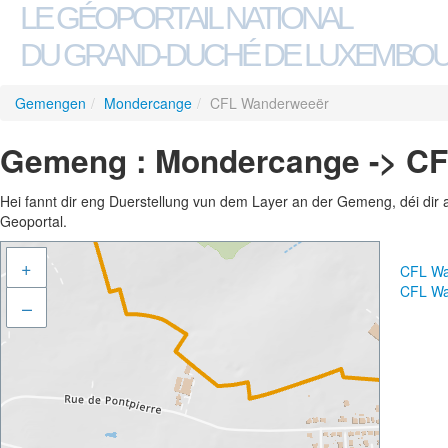
LE GÉOPORTAIL NATIONAL
DU GRAND-DUCHÉ DE LUXEMBO
Gemengen
/
Mondercange
/
CFL Wanderweeër
Gemeng : Mondercange -> C
Hei fannt dir eng Duerstellung vun dem Layer an der Gemeng, déi dir 
Geoportal.
+
CFL Wa
CFL Wa
–