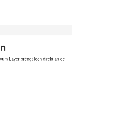
en
vum Layer brëngt Iech direkt an de