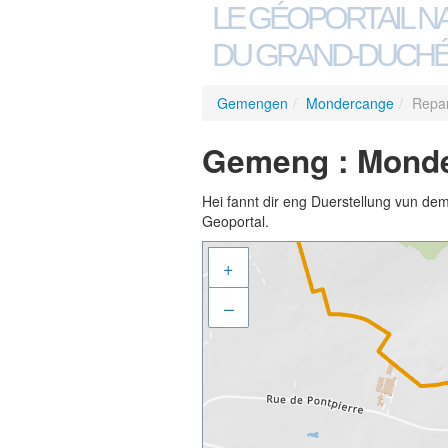
LE GÉOPORTAIL N
DU GRAND-DUCHÉ
Gemengen
/
Mondercange
/
Repar
Gemeng : Monde
Hei fannt dir eng Duerstellung vun de
Geoportal.
+
–