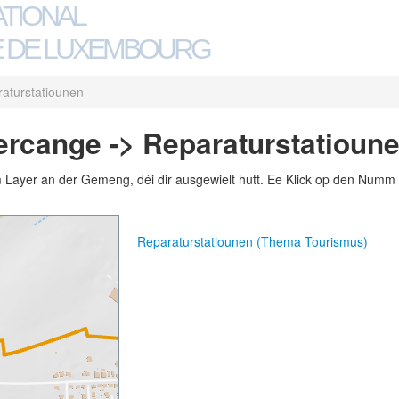
ATIONAL
 DE LUXEMBOURG
aturstatiounen
rcange -> Reparaturstatioun
m Layer an der Gemeng, déi dir ausgewielt hutt. Ee Klick op den Numm 
Reparaturstatiounen (Thema Tourismus)