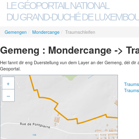
LE GÉOPORTAIL NATIONAL
DU GRAND-DUCHÉ DE LUXEMBO
Gemengen
/
Mondercange
/
Traumschleifen
Gemeng : Mondercange -> Tr
Hei fannt dir eng Duerstellung vun dem Layer an der Gemeng, déi dir 
Geoportal.
+
Traums
Traums
–