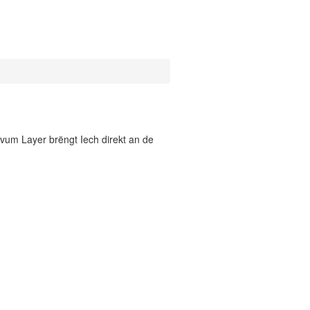
vum Layer brëngt Iech direkt an de