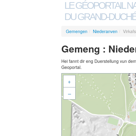
LE GÉOPORTAIL N
DU GRAND-DUCHÉ
Gemengen
/
Niederanven
/
Virkaf
Gemeng : Nieder
Hei fannt dir eng Duerstellung vun de
Geoportal.
+
–