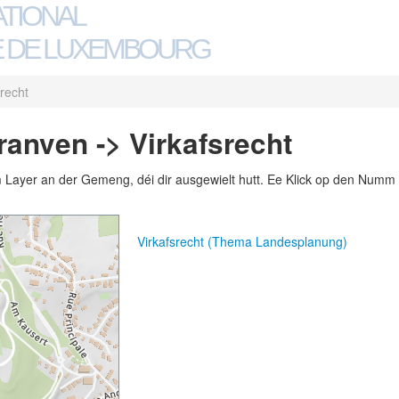
ATIONAL
 DE LUXEMBOURG
srecht
anven -> Virkafsrecht
m Layer an der Gemeng, déi dir ausgewielt hutt. Ee Klick op den Numm 
Virkafsrecht (Thema Landesplanung)