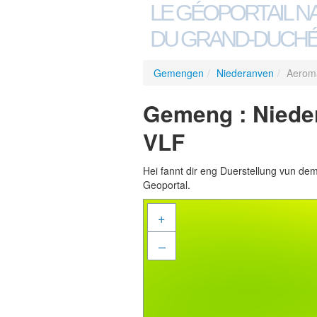
LE GÉOPORTAIL N
DU GRAND-DUCHÉ
Gemengen
/
Niederanven
/
Aeroma
Gemeng : Niede
VLF
Hei fannt dir eng Duerstellung vun de
Geoportal.
+
–