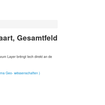
art, Gesamtfeld
vum Layer brëngt Iech direkt an de
ema Geo- wëssenschaften )