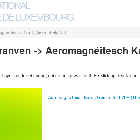
ATIONAL
 DE LUXEMBOURG
gnéitesch Kaart, Gesamtfeld VLF
ranven -> Aeromagnéitesch Ka
m Layer an der Gemeng, déi dir ausgewielt hutt. Ee Klick op den Numm 
Aeromagnéitesch Kaart, Gesamtfeld VLF (Th