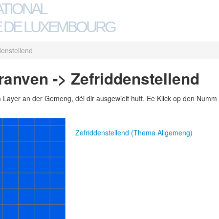
ATIONAL
 DE LUXEMBOURG
denstellend
anven -> Zefriddenstellend
m Layer an der Gemeng, déi dir ausgewielt hutt. Ee Klick op den Numm 
Zefriddenstellend (Thema Allgemeng)