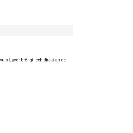
vum Layer brëngt Iech direkt an de