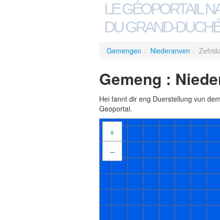
LE GÉOPORTAIL N
DU GRAND-DUCHÉ
Gemengen
/
Niederanven
/
Zefrid
Gemeng : Nieder
Hei fannt dir eng Duerstellung vun de
Geoportal.
+
–