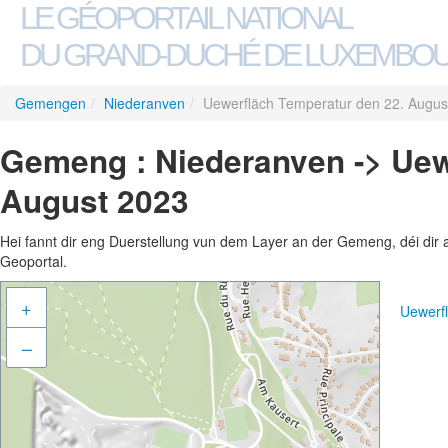
LE GÉOPORTAIL NATIONAL
DU GRAND-DUCHÉ DE LUXEMBO
Gemengen
/
Niederanven
/
Uewerfläch Temperatur den 22. Augus
Gemeng : Niederanven -> Uew
August 2023
Hei fannt dir eng Duerstellung vun dem Layer an der Gemeng, déi dir 
Geoportal.
+
Uewerf
–