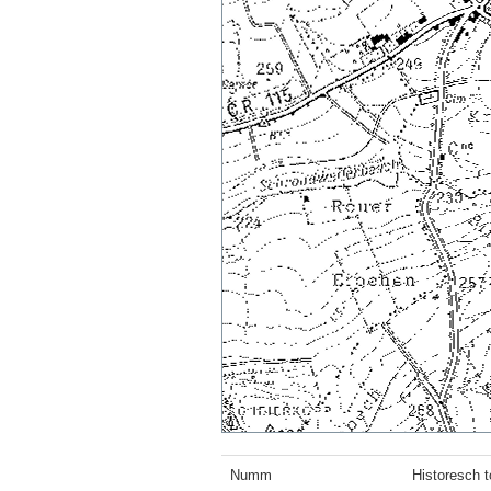
Numm
Historesch 