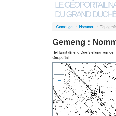
LE GÉOPORTAIL N
DU GRAND-DUCHÉ
Gemengen
/
Nommern
/
Topograf
Gemeng : Nomme
Hei fannt dir eng Duerstellung vun de
Geoportal.
+
–