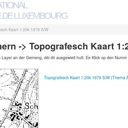
ATIONAL
 DE LUXEMBOURG
esch Kaart 1:20k 1979 S/W
rn -> Topografesch Kaart 1:
m Layer an der Gemeng, déi dir ausgewielt hutt. Ee Klick op den Numm 
Topografesch Kaart 1:20k 1979 S/W (Thema 