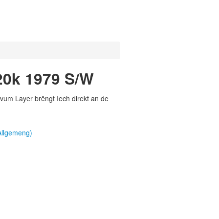
20k 1979 S/W
vum Layer brëngt Iech direkt an de
Allgemeng)