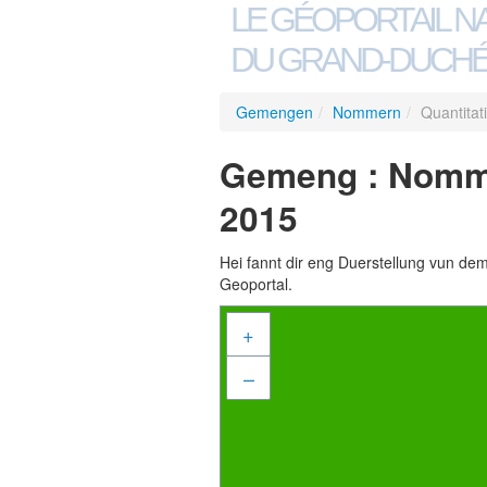
LE GÉOPORTAIL N
DU GRAND-DUCHÉ
Gemengen
/
Nommern
/
Quantita
Gemeng : Nomme
2015
Hei fannt dir eng Duerstellung vun de
Geoportal.
+
–