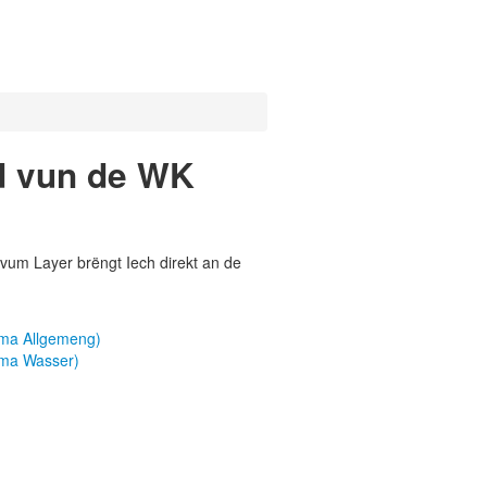
d vun de WK
vum Layer brëngt Iech direkt an de
ema Allgemeng)
ema Wasser)