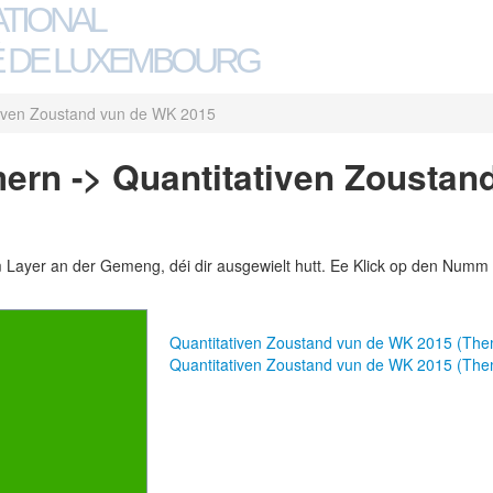
ATIONAL
 DE LUXEMBOURG
tiven Zoustand vun de WK 2015
rn -> Quantitativen Zoustan
m Layer an der Gemeng, déi dir ausgewielt hutt. Ee Klick op den Numm 
Quantitativen Zoustand vun de WK 2015 (Th
Quantitativen Zoustand vun de WK 2015 (Th