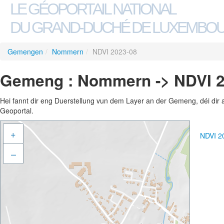
LE GÉOPORTAIL NATIONAL
DU GRAND-DUCHÉ DE LUXEMBO
Gemengen
/
Nommern
/
NDVI 2023-08
Gemeng : Nommern -> NDVI 2
Hei fannt dir eng Duerstellung vun dem Layer an der Gemeng, déi dir 
Geoportal.
+
NDVI 2
–