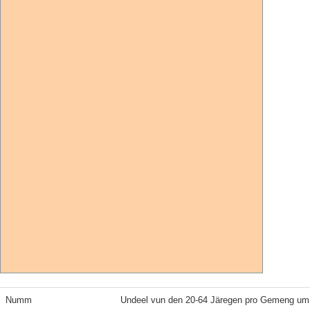
Numm
Undeel vun den 20-64 Järegen pro Gemeng um 