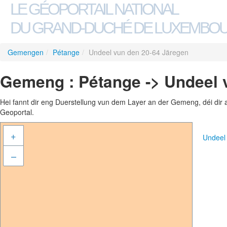
LE GÉOPORTAIL NATIONAL
DU GRAND-DUCHÉ DE LUXEMBO
Gemengen
/
Pétange
/
Undeel vun den 20-64 Järegen
Gemeng : Pétange -> Undeel 
Hei fannt dir eng Duerstellung vun dem Layer an der Gemeng, déi dir 
Geoportal.
+
Undeel
–