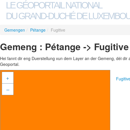
LE GÉOPORTAIL NATIONAL
DU GRAND-DUCHÉ DE LUXEMBO
Gemengen
/
Pétange
/
Fugitive
Gemeng : Pétange -> Fugitive
Hei fannt dir eng Duerstellung vun dem Layer an der Gemeng, déi dir 
Geoportal.
+
Fugiti
–