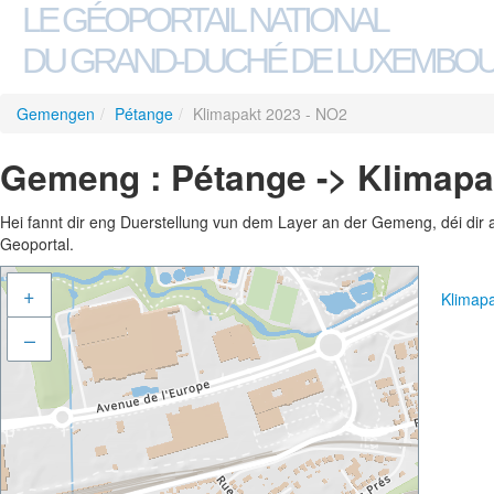
LE GÉOPORTAIL NATIONAL
DU GRAND-DUCHÉ DE LUXEMBO
Gemengen
/
Pétange
/
Klimapakt 2023 - NO2
Gemeng : Pétange -> Klimapa
Hei fannt dir eng Duerstellung vun dem Layer an der Gemeng, déi dir 
Geoportal.
+
Klimap
–