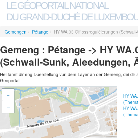
LE GÉOPORTAIL NATIONAL
DU GRAND-DUCHÉ DE LUXEMBO
Gemengen
/
Pétange
/
HY WA.03 Offlossreguléierungen (Schwall
Gemeng : Pétange -> HY WA.0
(Schwall-Sunk, Aleedungen, 
Hei fannt dir eng Duerstellung vun dem Layer an der Gemeng, déi dir 
Geoportal.
+
HY WA.
(Thema
–
HY WA.
(Thema