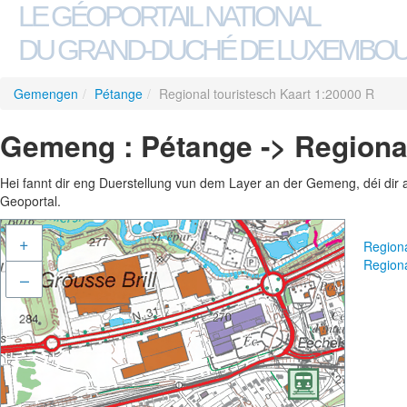
LE GÉOPORTAIL NATIONAL
DU GRAND-DUCHÉ DE LUXEMBO
Gemengen
/
Pétange
/
Regional touristesch Kaart 1:20000 R
Gemeng : Pétange -> Regional
Hei fannt dir eng Duerstellung vun dem Layer an der Gemeng, déi dir 
Geoportal.
+
Regiona
Regiona
–