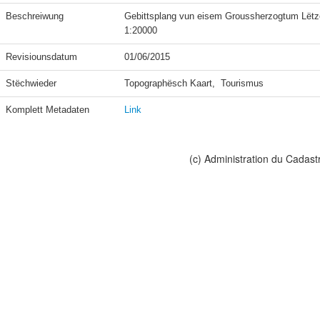
Beschreiwung
Gebittsplang vun eisem Groussherzogtum Lëtze
Revisiounsdatum
01/06/2015
Stëchwieder
Topographësch Kaart,  Tourismus
Komplett Metadaten
Link
(c) Administration du Cadast