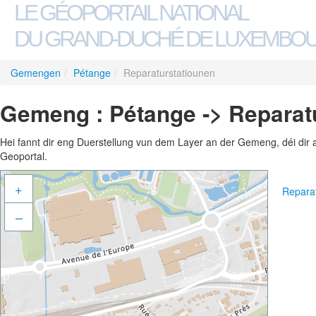
LE GÉOPORTAIL NATIONAL
DU GRAND-DUCHÉ DE LUXEMBO
Gemengen
/
Pétange
/
Reparaturstatiounen
Gemeng : Pétange -> Reparat
Hei fannt dir eng Duerstellung vun dem Layer an der Gemeng, déi dir 
Geoportal.
+
Repara
–