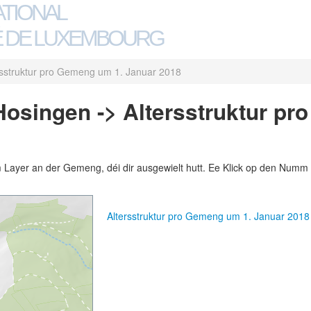
ATIONAL
 DE LUXEMBOURG
rsstruktur pro Gemeng um 1. Januar 2018
osingen -> Altersstruktur pr
m Layer an der Gemeng, déi dir ausgewielt hutt. Ee Klick op den Numm 
Altersstruktur pro Gemeng um 1. Januar 20