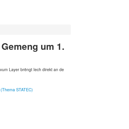
o Gemeng um 1.
vum Layer brëngt Iech direkt an de
18 (Thema STATEC)