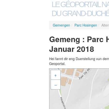
LE GÉOPORTAIL N
DU GRAND-DUCHÉ
Gemengen
/
Parc Hosingen
/
Alte
Gemeng : Parc H
Januar 2018
Hei fannt dir eng Duerstellung vun de
Geoportal.
+
–