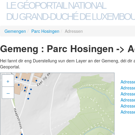
LE GÉOPORTAIL NATIONAL
DU GRAND-DUCHÉ DE LUXEMBO
Gemengen
/
Parc Hosingen
/
Adressen
Gemeng : Parc Hosingen -> 
Hei fannt dir eng Duerstellung vun dem Layer an der Gemeng, déi dir 
Geoportal.
+
Adress
Adress
–
Adress
Adress
Adress
Adress