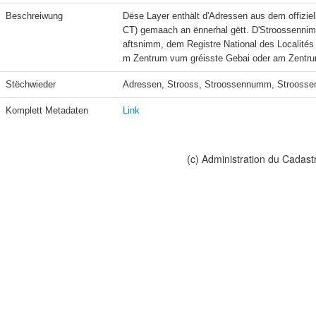
Beschreiwung
Dëse Layer enthält d'Adressen aus dem offizie
CT) gemaach an ënnerhal gëtt. D'Stroossennimm
aftsnimm, dem Registre National des Localités
m Zentrum vum gréisste Gebai oder am Zentru
Stëchwieder
Adressen, Strooss, Stroossennumm, Stroos
Komplett Metadaten
Link
(c) Administration du Cadast