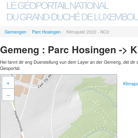
LE GÉOPORTAIL NATIONAL
DU GRAND-DUCHÉ DE LUXEMBO
Gemengen
/
Parc Hosingen
/
Klimapakt 2022 - NO2
Gemeng : Parc Hosingen -> K
Hei fannt dir eng Duerstellung vun dem Layer an der Gemeng, déi dir 
Geoportal.
+
Klimap
–