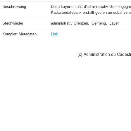
Beschreiwung
Dese Layer enthält d'administrativ Gemengegre
Kadasterdatebank erstallt goufen an dobäi vere
Stëchwieder
administrativ Grenzen,  Gemeng,  Layer
Komplett Metadaten
Link
(c) Administration du Cadast