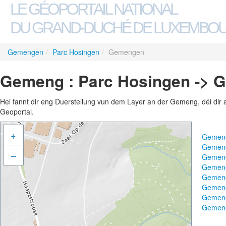
LE GÉOPORTAIL NATIONAL
DU GRAND-DUCHÉ DE LUXEMBO
Gemengen
/
Parc Hosingen
/
Gemengen
Gemeng : Parc Hosingen ->
Hei fannt dir eng Duerstellung vun dem Layer an der Gemeng, déi dir 
Geoportal.
+
Gemeng
Gemeng
–
Gemeng
Gemeng
Gemen
Gemeng
Gemeng
Gemeng