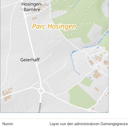
Numm
Layer vun den administrativen Gemengegrenze