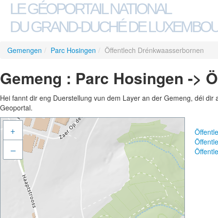
LE GÉOPORTAIL NATIONAL
DU GRAND-DUCHÉ DE LUXEMBO
Gemengen
/
Parc Hosingen
/
Öffentlech Drénkwaasserbornen
Gemeng : Parc Hosingen -> Ö
Hei fannt dir eng Duerstellung vun dem Layer an der Gemeng, déi dir 
Geoportal.
+
Öffent
Öffent
–
Öffent