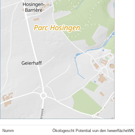
Numm
Ökologescht Potential vun den IwwerflächeWK