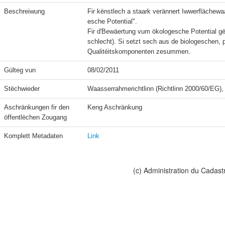
Beschreiwung
Fir kënstlech a staark verännert Iwwerflächewa
esche Potential".

Fir d'Bewäertung vum ökologesche Potential gët
schlecht). Si setzt sech aus de biologeschen
Qualitéitskomponenten zesummen.
Gülteg vun
08/02/2011
Stëchwieder
Waasserrahmerichtlinn (Richtlinn 2000/60/EG), 
Aschränkungen fir den 
Keng Aschränkung
öffentlëchen Zougang
Komplett Metadaten
Link
(c) Administration du Cadast