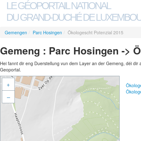
LE GÉOPORTAIL NATIONAL
DU GRAND-DUCHÉ DE LUXEMBO
Gemengen
/
Parc Hosingen
/
Ökologescht Potenzial 2015
Gemeng : Parc Hosingen -> Ö
Hei fannt dir eng Duerstellung vun dem Layer an der Gemeng, déi dir 
Geoportal.
+
Ökolog
Ökolog
–