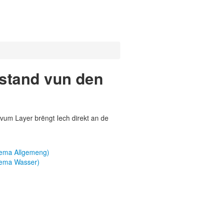
ustand vun den
vum Layer brëngt Iech direkt an de
hema Allgemeng)
hema Wasser)