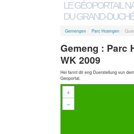
LE GÉOPORTAIL N
DU GRAND-DUCHÉ
Gemengen
/
Parc Hosingen
/
Quan
Gemeng : Parc H
WK 2009
Hei fannt dir eng Duerstellung vun de
Geoportal.
+
–