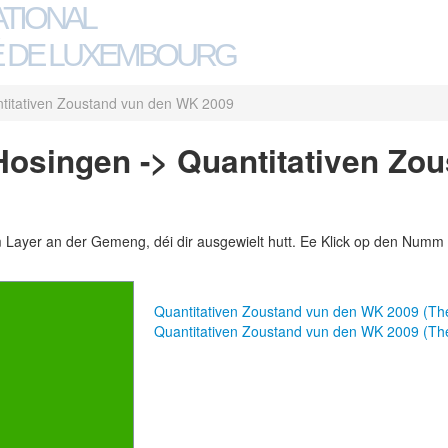
ATIONAL
 DE LUXEMBOURG
titativen Zoustand vun den WK 2009
osingen -> Quantitativen Zo
m Layer an der Gemeng, déi dir ausgewielt hutt. Ee Klick op den Numm 
Quantitativen Zoustand vun den WK 2009 (T
Quantitativen Zoustand vun den WK 2009 (T