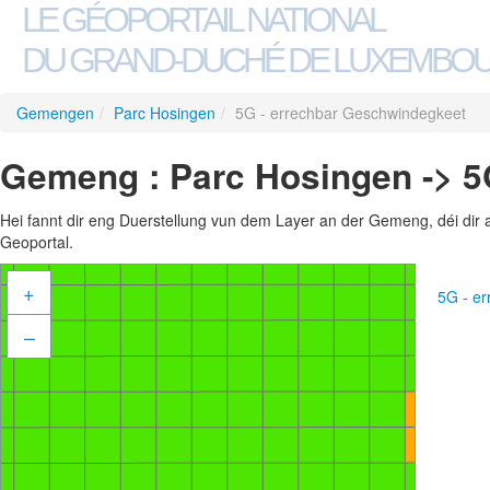
LE GÉOPORTAIL NATIONAL
DU GRAND-DUCHÉ DE LUXEMBO
Gemengen
/
Parc Hosingen
/
5G - errechbar Geschwindegkeet
Gemeng : Parc Hosingen -> 5
Hei fannt dir eng Duerstellung vun dem Layer an der Gemeng, déi dir 
Geoportal.
+
5G - e
–