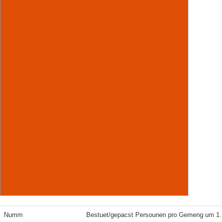
Numm
Bestuet/gepacst Persounen pro Gemeng um 1.