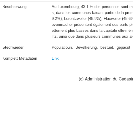
Beschreiwung
Au Luxembourg, 43.1 % des personnes sont mari
s, dans les communes faisant partie de la pre
9.2%), Lorentzweiler (48.9%), Flaxweiler (48.
evenmacher présentent également des parts plu
ettement plus basses dans la capitale elle-m
iltz, ainsi que dans plusieurs communes aux a
Stëchwieder
Populatioun,  Bevëlkerung,  bestuet,  gepacst
Komplett Metadaten
Link
(c) Administration du Cadast