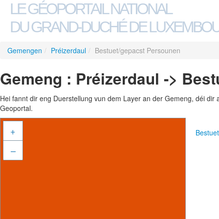
LE GÉOPORTAIL NATIONAL
DU GRAND-DUCHÉ DE LUXEMBO
Gemengen
/
Préizerdaul
/
Bestuet/gepacst Persounen
Gemeng : Préizerdaul -> Bes
Hei fannt dir eng Duerstellung vun dem Layer an der Gemeng, déi dir 
Geoportal.
+
Bestue
–