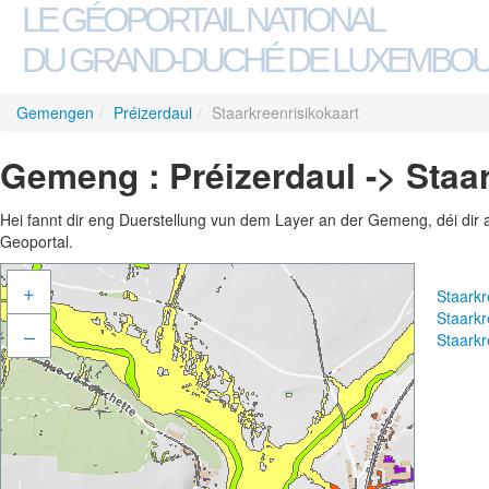
LE GÉOPORTAIL NATIONAL
DU GRAND-DUCHÉ DE LUXEMBO
Gemengen
/
Préizerdaul
/
Staarkreenrisikokaart
Gemeng : Préizerdaul -> Staa
Hei fannt dir eng Duerstellung vun dem Layer an der Gemeng, déi dir 
Geoportal.
+
Staarkr
Staarkr
–
Staarkr