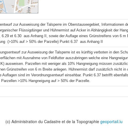
entwurf zur Ausweisung der Talsperre im Oberstauseegebiet, Informationen d
organischer Flüssigdünger und Hühnermist auf Acker in Abhängigkeit der Hang
 6.29 et 6.30  aus Anhang II, sowie der Auflage eines Grünstreifens von 6 m 
ung  (>10% auf > 50% der Parzelle) Punkt 6.37  aus Anhang II
ungsentwurf zur Ausweisung der Talsperre ist es künftig verboten in den Sch
kerflächen mit Ausnahme von Feldfutter auszubringen welche eine Hangneigung
LIK) ausweisen. Parzellen mit weniger als 10% Hangneigung müssen zusätzlich
nen Grünstreifen von 6 m Breite anlegen. Hühnermist darf zusätzlich nicht in
e Auflagen sind im Verordnungsentwurf einsehbar. Punkt 6.37 betrifft ebenfall
d Parzellen >10% Hangneigung auf > 50% der Parzelle.
(c) Administration du Cadastre et de la Topographie
geoportail.lu