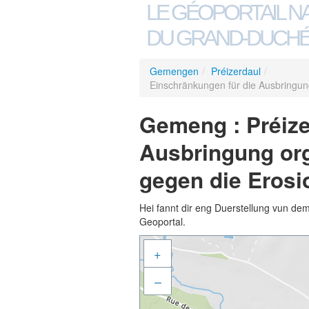
LE GÉOPORTAIL N
DU GRAND-DUCHÉ
Gemengen
/
Préizerdaul
/
Einschränkungen für die Ausbringu
Gemeng : Préize
Ausbringung or
gegen die Erosi
Hei fannt dir eng Duerstellung vun de
Geoportal.
+
–