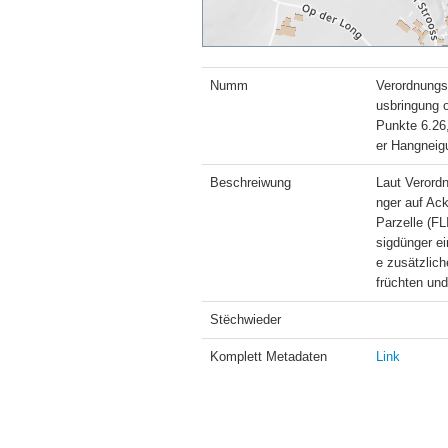
Numm
Verordnungs
usbringung 
Punkte 6.26,
er Hangneig
Beschreiwung
Laut Verordn
nger auf Ac
Parzelle (F
sigdünger ei
e zusätzlich
früchten un
Stëchwieder
Komplett Metadaten
Link