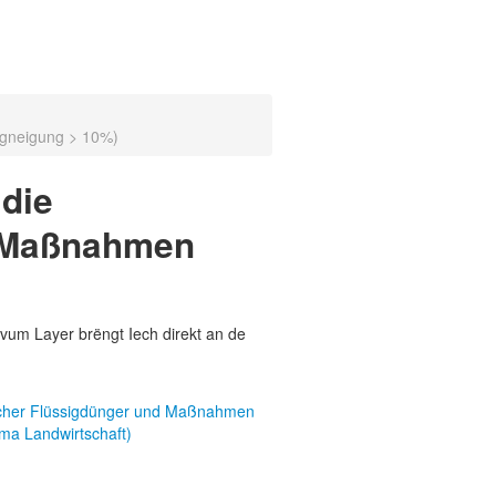
ngneigung > 10%)
 die
d Maßnahmen
vum Layer brëngt Iech direkt an de
scher Flüssigdünger und Maßnahmen
ma Landwirtschaft)