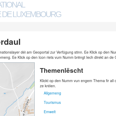
ATIONAL
 DE LUXEMBOURG
rdaul
ormationslayer déi am Geoportal zur Verfügung stinn. Ee Klick op den
n Gemeng. Ee Klick op den Icon riets vum Numm brëngt Iech direkt an de 
Themenlëscht
Klickt op den Numm vun engem Thema fir all
ze kréien.
Allgemeng
Tourismus
Adressen
Emwelt
Gemengen