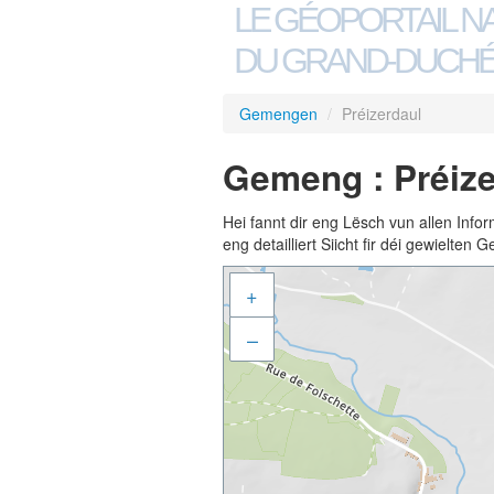
LE GÉOPORTAIL N
DU GRAND-DUCHÉ
Gemengen
/
Préizerdaul
Gemeng : Préize
Hei fannt dir eng Lësch vun allen Inf
eng detailliert Siicht fir déi gewielte
+
–