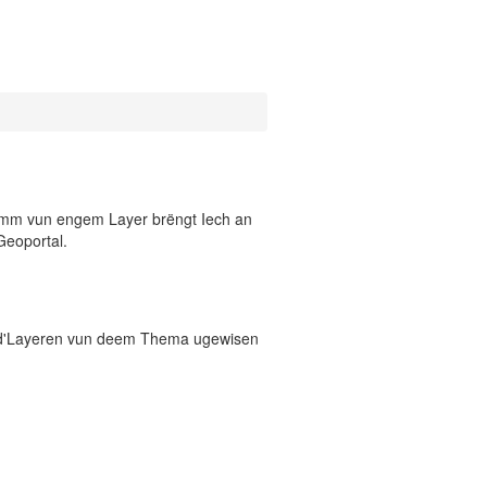
 Numm vun engem Layer brëngt Iech an
Geoportal.
 d'Layeren vun deem Thema ugewisen