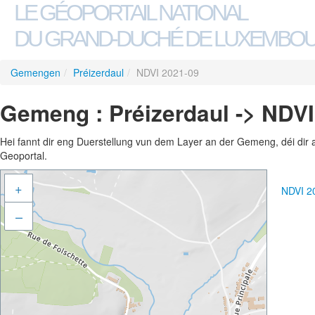
LE GÉOPORTAIL NATIONAL
DU GRAND-DUCHÉ DE LUXEMBO
Gemengen
/
Préizerdaul
/
NDVI 2021-09
Gemeng : Préizerdaul -> NDVI
Hei fannt dir eng Duerstellung vun dem Layer an der Gemeng, déi dir 
Geoportal.
+
NDVI 2
–