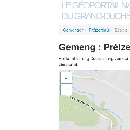
LE GÉOPORTAIL N
DU GRAND-DUCHÉ
Gemengen
/
Préizerdaul
/
Ecoles
Gemeng : Préize
Hei fannt dir eng Duerstellung vun de
Geoportal.
+
–