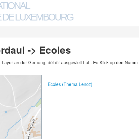
ATIONAL
 DE LUXEMBOURG
rdaul -> Ecoles
m Layer an der Gemeng, déi dir ausgewielt hutt. Ee Klick op den Numm 
Ecoles (Thema Lenoz)