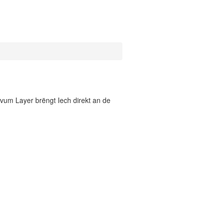
vum Layer brëngt Iech direkt an de