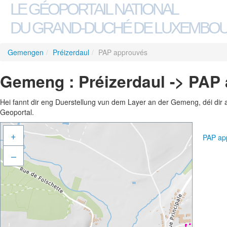
LE GÉOPORTAIL NATIONAL
DU GRAND-DUCHÉ DE LUXEMBO
Gemengen
/
Préizerdaul
/
PAP approuvés
Gemeng : Préizerdaul -> PAP
Hei fannt dir eng Duerstellung vun dem Layer an der Gemeng, déi dir 
Geoportal.
+
PAP ap
–