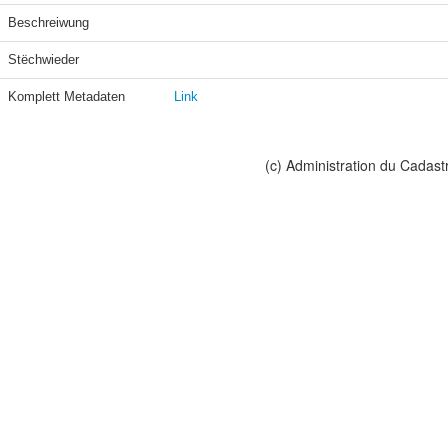
Beschreiwung
Stëchwieder
Komplett Metadaten
Link
(c) Administration du Cadast