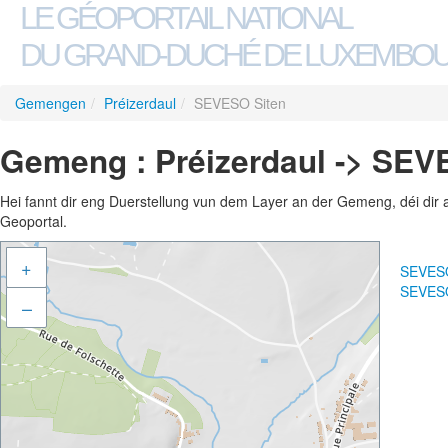
LE GÉOPORTAIL NATIONAL
DU GRAND-DUCHÉ DE LUXEMBO
Gemengen
/
Préizerdaul
/
SEVESO Siten
Gemeng : Préizerdaul -> SEV
Hei fannt dir eng Duerstellung vun dem Layer an der Gemeng, déi dir 
Geoportal.
+
SEVESO
SEVESO
–